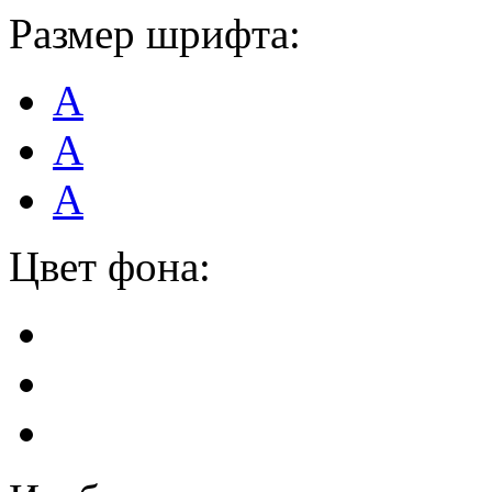
Размер шрифта:
А
А
А
Цвет фона: