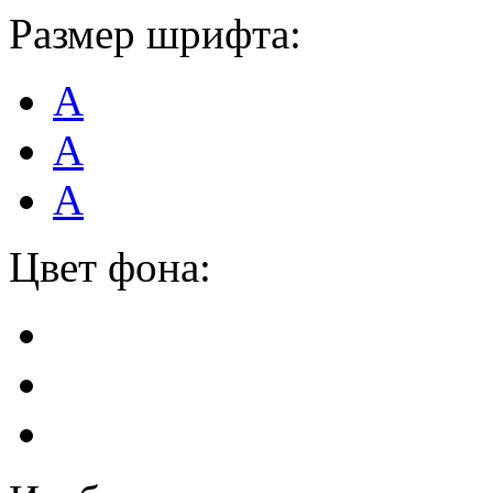
Размер шрифта:
А
А
А
Цвет фона: