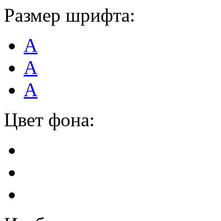
Размер шрифта:
А
А
А
Цвет фона: