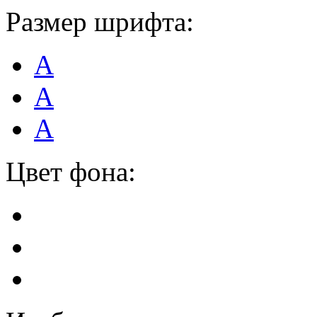
Размер шрифта:
А
А
А
Цвет фона: