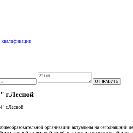
е квалификации
" г.Лесной
" г.Лесной
щеобразовательной организации актуальны на сегодняшний день
боту с данной категорией детей, как правильно взаимодействова