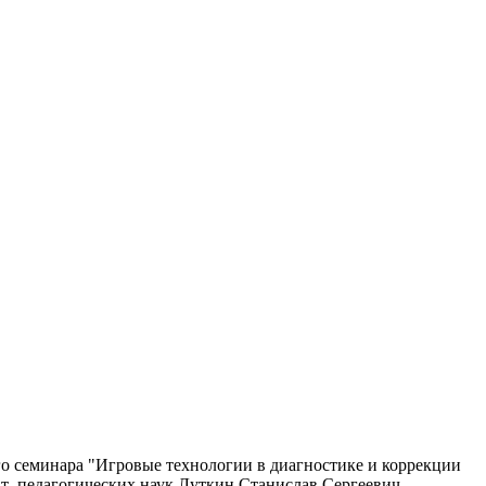
го семинара "Игровые технологии в диагностике и коррекции
дат педагогических наук Луткин Станислав Сергеевич.