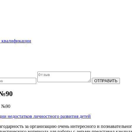
е квалификации
 №90
с №90
ции недостатков личностного развития детей
годарность за организацию очень интересного и познавательно
практического материала для работы с детьми представил канди