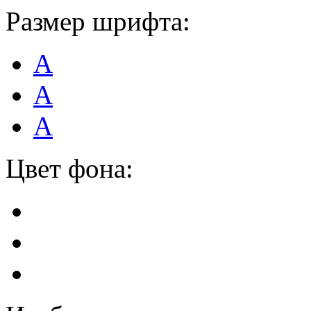
Размер шрифта:
А
А
А
Цвет фона: