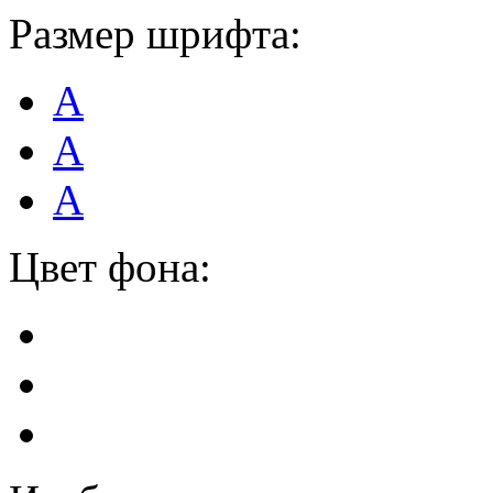
Размер шрифта:
А
А
А
Цвет фона: