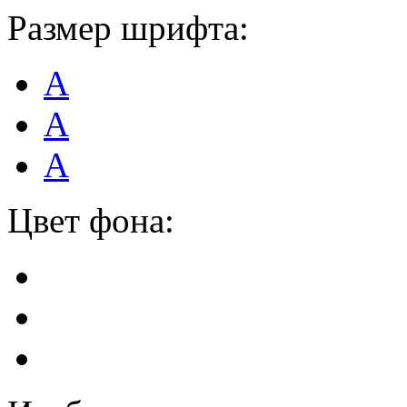
Размер шрифта:
А
А
А
Цвет фона: