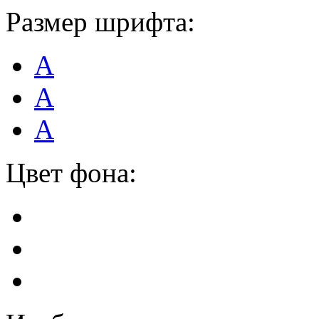
Размер шрифта:
А
А
А
Цвет фона: