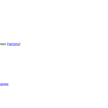
ных (
читать
)
рации