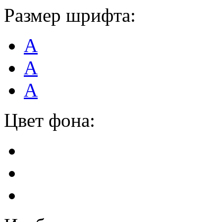
Размер шрифта:
А
А
А
Цвет фона: