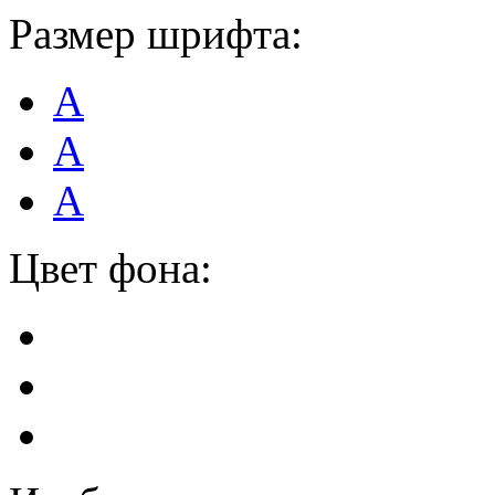
Размер шрифта:
А
А
А
Цвет фона: