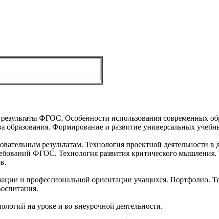
 результаты ФГОС. Особенности использования современных обр
ва образования. Формирование и развитие универсальных учебн
зовательным результатам. Технология проектной деятельности 
ебований ФГОС. Технология развития критического мышления. Т
в.
лизации и профессиональной ориентации учащихся. Портфолио. 
воспитания.
логий на уроке и во внеурочной деятельности.