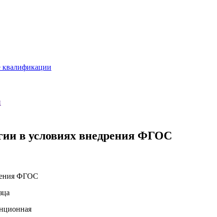
е квалификации
и
гии в условиях внедрения ФГОС
зца
анционная