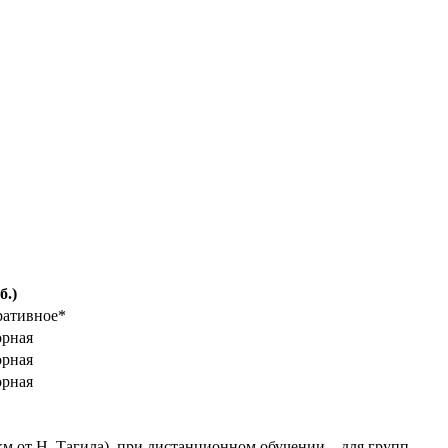
б.)
ративное*
орная
орная
орная
 км от Н. Тагила), при дистанционном обучении – для групп