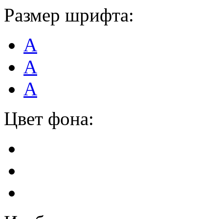
Размер шрифта:
А
А
А
Цвет фона: