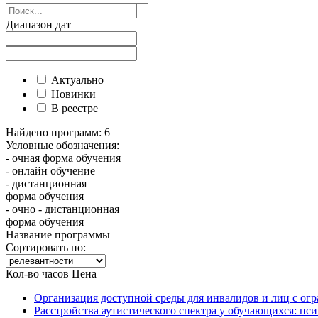
Диапазон дат
Актуально
Новинки
В реестре
Найдено программ:
6
Условные обозначения:
- очная форма обучения
- онлайн обучение
- дистанционная
форма обучения
- очно - дистанционная
форма обучения
Название программы
Сортировать по:
Кол-во часов
Цена
Организация доступной среды для инвалидов и лиц с ог
Расстройства аутистического спектра у обучающихся: пс