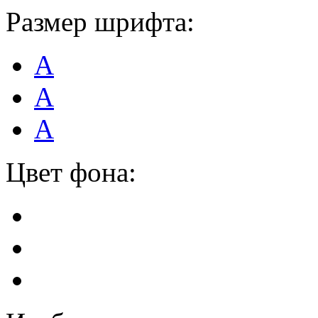
Размер шрифта:
А
А
А
Цвет фона: