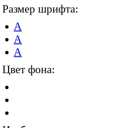
Размер шрифта:
А
А
А
Цвет фона: