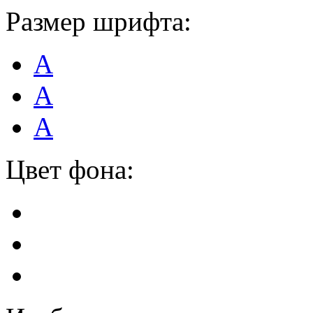
Размер шрифта:
А
А
А
Цвет фона: